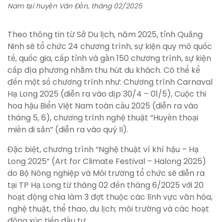
Nam tại huyện Vân Đồn, tháng 02/2025
Theo thông tin từ Sở Du lịch, năm 2025, tỉnh Quảng
Ninh sẽ tổ chức 24 chương trình, sự kiện quy mô quốc
tế, quốc gia, cấp tỉnh và gần 150 chương trình, sự kiện
cấp địa phương nhằm thu hút du khách. Có thể kể
đến một số chương trình như: Chương trình Carnaval
Hạ Long 2025 (diễn ra vào dịp 30/4 – 01/5), Cuộc thi
hoa hậu Biển Việt Nam toàn cầu 2025 (diễn ra vào
tháng 5, 6), chương trình nghệ thuật “Huyền thoại
miền di sản” (diễn ra vào quý II).
Đặc biệt, chương trình “Nghệ thuật vì khí hậu – Hạ
Long 2025” (Art for Climate Festival – Halong 2025)
do Bộ Nông nghiệp và Môi trường tổ chức sẽ diễn ra
tại TP Hạ Long từ tháng 02 đến tháng 6/2025 với 20
hoạt động chia làm 3 đợt thuộc các lĩnh vực văn hóa,
nghệ thuật, thể thao, du lịch; môi trường và các hoạt
động xúc tiến đầu tư.