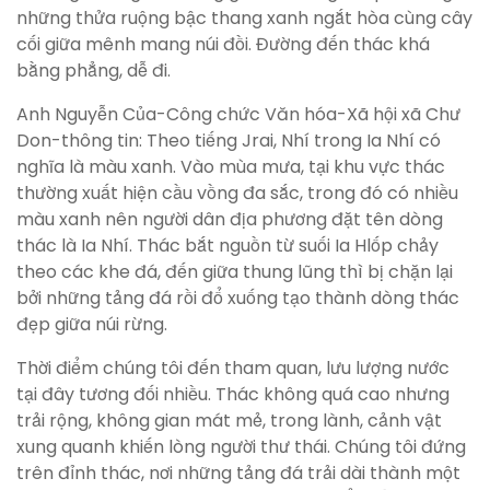
những thửa ruộng bậc thang xanh ngắt hòa cùng cây
cối giữa mênh mang núi đồi. Đường đến thác khá
bằng phẳng, dễ đi.
Anh Nguyễn Của-Công chức Văn hóa-Xã hội xã Chư
Don-thông tin: Theo tiếng Jrai, Nhí trong Ia Nhí có
nghĩa là màu xanh. Vào mùa mưa, tại khu vực thác
thường xuất hiện cầu vồng đa sắc, trong đó có nhiều
màu xanh nên người dân địa phương đặt tên dòng
thác là Ia Nhí. Thác bắt nguồn từ suối Ia Hlốp chảy
theo các khe đá, đến giữa thung lũng thì bị chặn lại
bởi những tảng đá rồi đổ xuống tạo thành dòng thác
đẹp giữa núi rừng.
Thời điểm chúng tôi đến tham quan, lưu lượng nước
tại đây tương đối nhiều. Thác không quá cao nhưng
trải rộng, không gian mát mẻ, trong lành, cảnh vật
xung quanh khiến lòng người thư thái. Chúng tôi đứng
trên đỉnh thác, nơi những tảng đá trải dài thành một