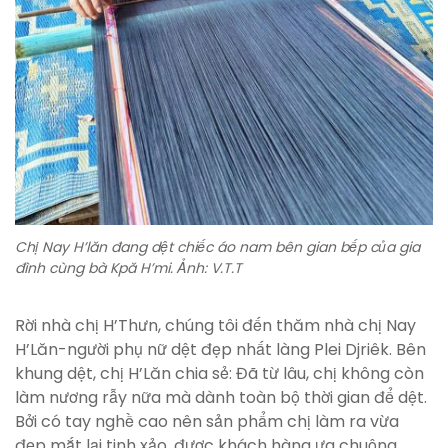
Chị Nay H’lăn đang dệt chiếc áo nam bên gian bếp của gia
đình cùng bà Kpă H’mi. Ảnh: V.T.T
Rời nhà chị H’Thưn, chúng tôi đến thăm nhà chị Nay
H’Lăn-người phụ nữ dệt đẹp nhất làng Plei Djriêk. Bên
khung dệt, chị H’Lăn chia sẻ: Đã từ lâu, chị không còn
làm nương rẫy nữa mà dành toàn bộ thời gian để dệt.
Bởi có tay nghề cao nên sản phẩm chị làm ra vừa
đẹp mắt lại tinh xảo, được khách hàng ưa chuộng.