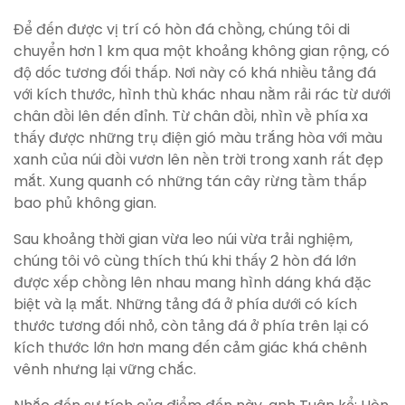
Để đến được vị trí có hòn đá chồng, chúng tôi di
chuyển hơn 1 km qua một khoảng không gian rộng, có
độ dốc tương đối thấp. Nơi này có khá nhiều tảng đá
với kích thước, hình thù khác nhau nằm rải rác từ dưới
chân đồi lên đến đỉnh. Từ chân đồi, nhìn về phía xa
thấy được những trụ điện gió màu trắng hòa với màu
xanh của núi đồi vươn lên nền trời trong xanh rất đẹp
mắt. Xung quanh có những tán cây rừng tầm thấp
bao phủ không gian.
Sau khoảng thời gian vừa leo núi vừa trải nghiệm,
chúng tôi vô cùng thích thú khi thấy 2 hòn đá lớn
được xếp chồng lên nhau mang hình dáng khá đặc
biệt và lạ mắt. Những tảng đá ở phía dưới có kích
thước tương đối nhỏ, còn tảng đá ở phía trên lại có
kích thước lớn hơn mang đến cảm giác khá chênh
vênh nhưng lại vững chắc.