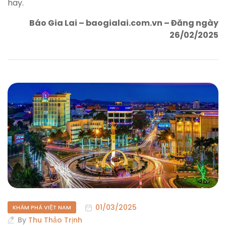
hay.
Báo Gia Lai – baogialai.com.vn – Đăng ngày
26/02/2025
01/03/2025
KHÁM PHÁ VIỆT NAM
By
Thu Thảo Trịnh