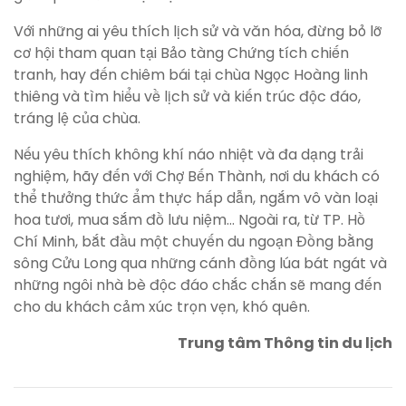
Với những ai yêu thích lịch sử và văn hóa, đừng bỏ lỡ
cơ hội tham quan tại Bảo tàng Chứng tích chiến
tranh, hay đến chiêm bái tại chùa Ngọc Hoàng linh
thiêng và tìm hiểu về lịch sử và kiến trúc độc đáo,
tráng lệ của chùa.
Nếu yêu thích không khí náo nhiệt và đa dạng trải
nghiệm, hãy đến với Chợ Bến Thành, nơi du khách có
thể thưởng thức ẩm thực hấp dẫn, ngắm vô vàn loại
hoa tươi, mua sắm đồ lưu niệm… Ngoài ra, từ TP. Hồ
Chí Minh, bắt đầu một chuyến du ngoạn Đồng bằng
sông Cửu Long qua những cánh đồng lúa bát ngát và
những ngôi nhà bè độc đáo chắc chắn sẽ mang đến
cho du khách cảm xúc trọn vẹn, khó quên.
Trung tâm Thông tin du lịch