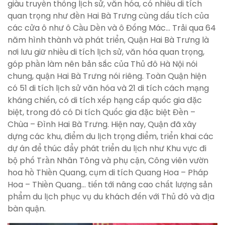
giàu truyền thống lịch sử, văn hóa, có nhiều di tích
quan trọng như đền Hai Bà Trưng cùng dấu tích của
các cửa ô như ô Cầu Dền và ô Đống Mác… Trải qua 64
năm hình thành và phát triển, Quận Hai Bà Trưng là
nơi lưu giữ nhiều di tích lịch sử, văn hóa quan trọng,
góp phần làm nên bản sắc của Thủ đô Hà Nội nói
chung, quận Hai Bà Trưng nói riêng. Toàn Quận hiện
có 51 di tích lịch sử văn hóa và 21 di tích cách mạng
kháng chiến, có di tích xếp hạng cấp quốc gia đặc
biệt, trong đó có Di tích Quốc gia đặc biệt Đền –
Chùa – Đình Hai Bà Trưng. Hiện nay, Quận đã xây
dựng các khu, điểm du lịch trọng điểm, triển khai các
dự án để thúc đẩy phát triển du lịch như Khu vực đi
bộ phố Trần Nhân Tông và phụ cận, Công viên vườn
hoa hồ Thiền Quang, cụm di tích Quang Hoa – Pháp
Hoa – Thiền Quang… tiến tới nâng cao chất lượng sản
phẩm du lịch phục vụ du khách đến với Thủ đô và địa
bàn quận.