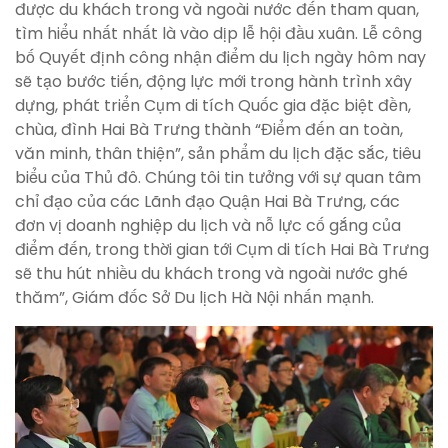
được du khách trong và ngoài nước đến tham quan,
tìm hiểu nhất nhất là vào dịp lễ hội đầu xuân. Lễ công
bố Quyết định công nhận điểm du lịch ngày hôm nay
sẽ tạo bước tiến, động lực mới trong hành trình xây
dựng, phát triển Cụm di tích Quốc gia đặc biệt đền,
chùa, đình Hai Bà Trưng thành “Điểm đến an toàn,
văn minh, thân thiện”, sản phẩm du lịch đặc sắc, tiêu
biểu của Thủ đô. Chúng tôi tin tưởng với sự quan tâm
chỉ đạo của các Lãnh đạo Quận Hai Bà Trưng, các
đơn vị doanh nghiệp du lịch và nỗ lực cố gắng của
điểm đến, trong thời gian tới Cụm di tích Hai Bà Trưng
sẽ thu hút nhiều du khách trong và ngoài nước ghé
thăm”, Giám đốc Sở Du lịch Hà Nội nhấn mạnh.