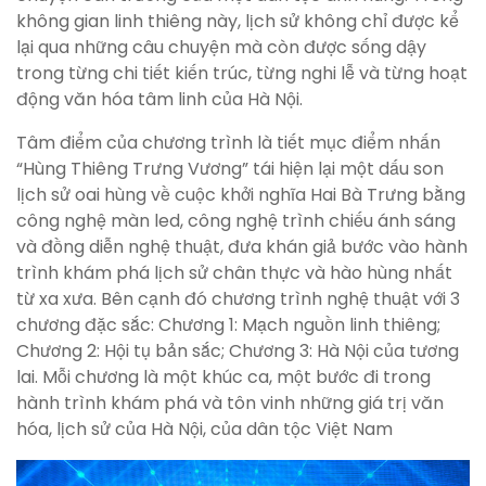
không gian linh thiêng này, lịch sử không chỉ được kể
lại qua những câu chuyện mà còn được sống dậy
trong từng chi tiết kiến trúc, từng nghi lễ và từng hoạt
động văn hóa tâm linh của Hà Nội.
Tâm điểm của chương trình là tiết mục điểm nhấn
“Hùng Thiêng Trưng Vương” tái hiện lại một dấu son
lịch sử oai hùng về cuộc khởi nghĩa Hai Bà Trưng bằng
công nghệ màn led, công nghệ trình chiếu ánh sáng
và đồng diễn nghệ thuật, đưa khán giả bước vào hành
trình khám phá lịch sử chân thực và hào hùng nhất
từ xa xưa. Bên cạnh đó chương trình nghệ thuật với 3
chương đặc sắc: Chương 1: Mạch nguồn linh thiêng;
Chương 2: Hội tụ bản sắc; Chương 3: Hà Nội của tương
lai. Mỗi chương là một khúc ca, một bước đi trong
hành trình khám phá và tôn vinh những giá trị văn
hóa, lịch sử của Hà Nội, của dân tộc Việt Nam