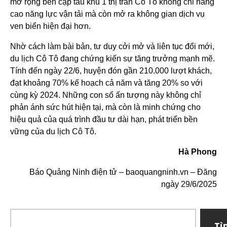
mở rộng bến cập tàu khu 1 thị trấn Cô Tô không chỉ nâng
cao năng lực vận tải mà còn mở ra không gian dịch vụ
ven biển hiện đại hơn.
Nhờ cách làm bài bản, tư duy cởi mở và liên tục đổi mới,
du lịch Cô Tô đang chứng kiến sự tăng trưởng mạnh mẽ.
Tính đến ngày 22/6, huyện đón gần 210.000 lượt khách,
đạt khoảng 70% kế hoạch cả năm và tăng 20% so với
cùng kỳ 2024. Những con số ấn tượng này không chỉ
phản ánh sức hút hiện tại, mà còn là minh chứng cho
hiệu quả của quá trình đầu tư dài hạn, phát triển bền
vững của du lịch Cô Tô.
Hà Phong
Báo Quảng Ninh điện tử – baoquangninh.vn – Đăng
ngày 29/6/2025
Tì