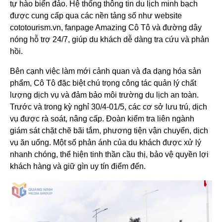
tự hào biển đảo. Hệ thống thông tin du lịch minh bạch
được cung cấp qua các nền tảng số như website
cototourism.vn, fanpage Amazing Cô Tô và đường dây
nóng hỗ trợ 24/7, giúp du khách dễ dàng tra cứu và phản
hồi.
Bên cạnh việc làm mới cảnh quan và đa dạng hóa sản
phẩm, Cô Tô đặc biệt chú trọng công tác quản lý chất
lượng dịch vụ và đảm bảo môi trường du lịch an toàn.
Trước và trong kỳ nghỉ 30/4-01/5, các cơ sở lưu trú, dịch
vụ được rà soát, nâng cấp. Đoàn kiểm tra liên ngành
giám sát chặt chẽ bãi tắm, phương tiện vận chuyển, dịch
vụ ăn uống. Một số phản ánh của du khách được xử lý
nhanh chóng, thể hiện tinh thần cầu thị, bảo vệ quyền lợi
khách hàng và giữ gìn uy tín điểm đến.