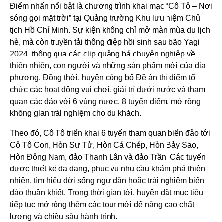
Điểm nhấn nổi bật là chương trình khai mạc “Cô Tô – Nơi
sóng gọi mặt trời” tại Quảng trường Khu lưu niệm Chủ
tịch Hồ Chí Minh. Sự kiện không chỉ mở màn mùa du lịch
hè, mà còn truyền tải thông điệp hồi sinh sau bão Yagi
2024, thông qua các clip quảng bá chuyên nghiệp về
thiên nhiên, con người và những sản phẩm mới của địa
phương. Đồng thời, huyện công bố Đề án thí điểm tổ
chức các hoạt động vui chơi, giải trí dưới nước và tham
quan các đảo với 6 vùng nước, 8 tuyến điểm, mở rộng
không gian trải nghiệm cho du khách.
Theo đó, Cô Tô triển khai 6 tuyến tham quan biển đảo tới
Cô Tô Con, Hòn Sư Tử, Hòn Cá Chép, Hòn Bảy Sao,
Hòn Đông Nam, đảo Thanh Lân và đảo Trần. Các tuyến
được thiết kế đa dạng, phục vụ nhu cầu khám phá thiên
nhiên, tìm hiểu đời sống ngư dân hoặc trải nghiệm biển
đảo thuần khiết. Trong thời gian tới, huyện đặt mục tiêu
tiếp tục mở rộng thêm các tour mới để nâng cao chất
lượng và chiều sâu hành trình.