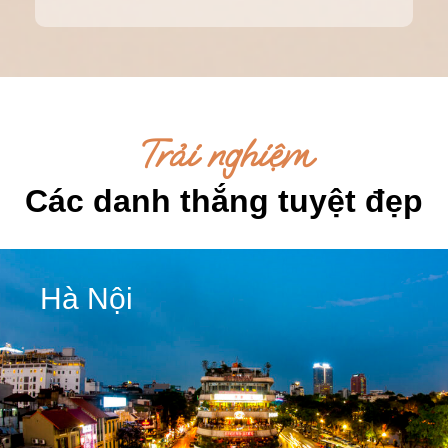
Trải nghiệm
Các danh thắng tuyệt đẹp
Hà Nội
Hà Nội