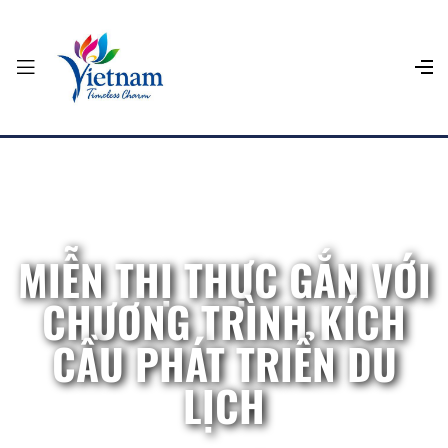
MIỄN THỊ THỰC GẮN VỚI
CHƯƠNG TRÌNH KÍCH
CẦU PHÁT TRIỂN DU
LỊCH