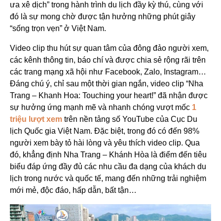
ưa xê dịch” trong hành trình du lịch đầy kỳ thú, cùng với
đó là sự mong chờ được tận hưởng những phút giây
“sống trọn vẹn” ở Việt Nam.
Video clip thu hút sự quan tâm của đông đảo người xem,
các kênh thông tin, báo chí và được chia sẻ rộng rãi trên
các trang mạng xã hội như Facebook, Zalo, Instagram…
Đáng chú ý, chỉ sau một thời gian ngắn, video clip “Nha
Trang – Khanh Hoa: Touching your heart!” đã nhận được
sự hưởng ứng mạnh mẽ và nhanh chóng vượt mốc
1
triệu lượt xem
trên nền tảng số YouTube của Cục Du
lịch Quốc gia Việt Nam. Đặc biệt, trong đó có đến 98%
người xem bày tỏ hài lòng và yêu thích video clip. Qua
đó, khẳng định Nha Trang – Khánh Hòa là điểm đến tiêu
biểu đáp ứng đầy đủ các nhu cầu đa dạng của khách du
lịch trong nước và quốc tế, mang đến những trải nghiệm
mới mẻ, độc đáo, hấp dẫn, bất tận…