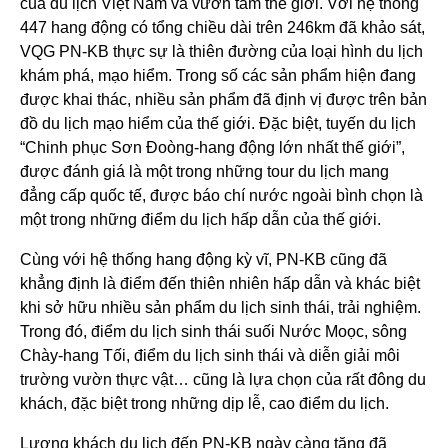
của du lịch Việt Nam và vươn tầm thế giới. Với hệ thống
447 hang động có tổng chiều dài trên 246km đã khảo sát,
VQG PN-KB thực sự là thiên đường của loại hình du lịch
khám phá, mạo hiểm. Trong số các sản phẩm hiện đang
được khai thác, nhiều sản phẩm đã định vị được trên bản
đồ du lịch mạo hiểm của thế giới. Đặc biệt, tuyến du lịch
“Chinh phục Sơn Đoòng-hang động lớn nhất thế giới”,
được đánh giá là một trong những tour du lịch mang
đẳng cấp quốc tế, được báo chí nước ngoài bình chọn là
một trong những điểm du lịch hấp dẫn của thế giới.
Cùng với hệ thống hang động kỳ vĩ, PN-KB cũng đã
khẳng định là điểm đến thiên nhiên hấp dẫn và khác biệt
khi sở hữu nhiều sản phẩm du lịch sinh thái, trải nghiệm.
Trong đó, điểm du lịch sinh thái suối Nước Moọc, sông
Chày-hang Tối, điểm du lịch sinh thái và diễn giải môi
trường vườn thực vật… cũng là lựa chọn của rất đông du
khách, đặc biệt trong những dịp lễ, cao điểm du lịch.
Lượng khách du lịch đến PN-KB ngày càng tăng đã