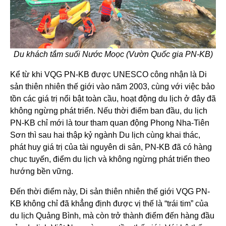
Du khách tắm suối Nước Moọc (Vườn Quốc gia PN-KB)
Kể từ khi VQG PN-KB được UNESCO công nhận là Di
sản thiên nhiên thế giới vào năm 2003, cùng với việc bảo
tồn các giá trị nổi bật toàn cầu, hoạt động du lịch ở đây đã
không ngừng phát triển. Nếu thời điểm ban đầu, du lịch
PN-KB chỉ mới là tour tham quan động Phong Nha-Tiên
Sơn thì sau hai thập kỷ ngành Du lịch cùng khai thác,
phát huy giá trị của tài nguyên di sản, PN-KB đã có hàng
chục tuyến, điểm du lịch và không ngừng phát triển theo
hướng bền vững.
Đến thời điểm này, Di sản thiên nhiên thế giới VQG PN-
KB không chỉ đã khẳng định được vị thế là “trái tim” của
du lịch Quảng Bình, mà còn trở thành điểm đến hàng đầu