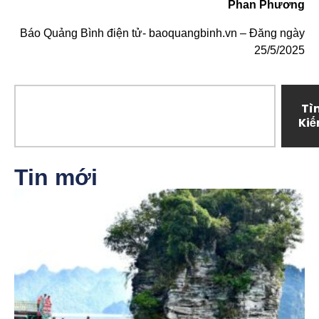
Phan Phương
Báo Quảng Bình điện tử- baoquangbinh.vn – Đăng ngày
25/5/2025
Tì
Ki
Tin mới