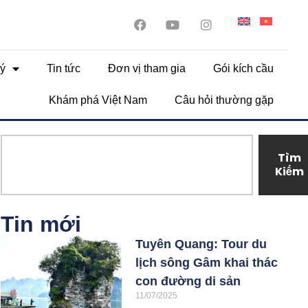
ý
Tin tức
Đơn vị tham gia
Gói kích cầu
Khám phá Việt Nam
Câu hỏi thường gặp
Tìm
Kiếm
Tin mới
Tuyên Quang: Tour du
lịch sông Gâm khai thác
con đường di sản
11/07/2025