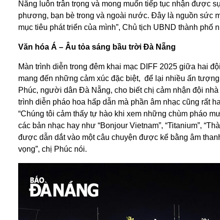
Nẵng luôn trân trọng và mong muốn tiếp tục nhận được sự
phương, bạn bè trong và ngoài nước. Đây là nguồn sức m
mục tiêu phát triển của mình”, Chủ tịch UBND thành phố 
Văn hóa Á – Âu tỏa sáng bầu trời Đà Nẵng
Màn trình diễn trong đêm khai mạc DIFF 2025 giữa hai đ
mang đến những cảm xúc đặc biệt, để lại nhiều ấn tượng
Phúc, người dân Đà Nẵng, cho biết chị cảm nhận đội nhà
trình diễn pháo hoa hấp dẫn mà phần âm nhạc cũng rất hay
“Chúng tôi cảm thấy tự hào khi xem những chùm pháo mư
các bản nhạc hay như “Bonjour Vietnam”, “Titanium”, “Th
được dẫn dắt vào một câu chuyện được kể bằng âm thanh
vọng”, chị Phúc nói.