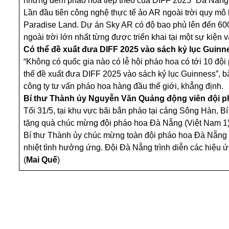
những đêm pháo hoa tiếp theo của DIFF 2025 “Đà Nẵng
Lần đầu tiên công nghệ thực tế ảo AR ngoài trời quy m
Paradise Land. Dự án Sky AR có độ bao phủ lên đến 600
ngoài trời lớn nhất từng được triển khai tại một sự kiện 
Có thể đề xuất đưa DIFF 2025 vào sách kỷ lục Guinn
“Không có quốc gia nào có lễ hội pháo hoa có tới 10 đội 
thể đề xuất đưa DIFF 2025 vào sách kỷ lục Guinness”, 
công ty tư vấn pháo hoa hàng đầu thế giới, khẳng định.
Bí thư Thành ủy Nguyễn Văn Quảng động viên đội p
Tối 31/5, tại khu vực bãi bắn pháo tại cảng Sông Hàn,
tặng quà chúc mừng đội pháo hoa Đà Nẵng (Việt Nam 1) 
Bí thư Thành ủy chúc mừng toàn đội pháo hoa Đà Nẵng 
nhiệt tình hưởng ứng. Đội Đà Nẵng trình diễn các hiệu
(
Mai Quế
)