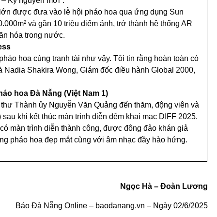
 – Kỷ nguyên mới”.
ô lớn được đưa vào lễ hội pháo hoa qua ứng dụng Sun
.000m² và gần 10 triệu điểm ảnh, trở thành hệ thống AR
văn hóa trong nước.
ess
pháo hoa cùng tranh tài như vậy. Tôi tin rằng hoàn toàn có
bà Nadia Shakira Wong, Giám đốc điều hành Global 2000,
háo hoa Đà Nẵng (Việt Nam 1)
 Bí thư Thành ủy Nguyễn Văn Quảng đến thăm, động viên và
sau khi kết thúc màn trình diễn đêm khai mạc DIFF 2025.
có màn trình diễn thành công, được đông đảo khán giả
 ứng pháo hoa đẹp mắt cùng với âm nhạc đầy hào hứng.
Ngọc Hà – Đoàn Lương
Báo Đà Nẵng Online – baodanang.vn – Ngày 02/6/2025