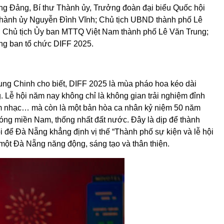
ng Đảng, Bí thư Thành ủy, Trưởng đoàn đại biểu Quốc hội
hành ủy Nguyễn Đình Vĩnh; Chủ tịch UBND thành phố Lê
 Chủ tịch Ủy ban MTTQ Việt Nam thành phố Lê Văn Trung;
ng ban tổ chức DIFF 2025.
rung Chinh cho biết, DIFF 2025 là mùa pháo hoa kéo dài
. Lễ hội năm nay không chỉ là không gian trải nghiệm đỉnh
âm nhạc… mà còn là một bản hòa ca nhân kỷ niệm 50 năm
óng miền Nam, thống nhất đất nước. Đây là dịp để thành
i để Đà Nẵng khẳng định vị thế “Thành phố sự kiện và lễ hội
i một Đà Nẵng năng động, sáng tạo và thân thiện.