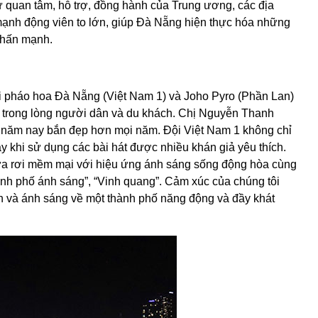
 quan tâm, hỗ trợ, đồng hành của Trung ương, các địa
ạnh động viên to lớn, giúp Đà Nẵng hiện thực hóa những
nhấn mạnh.
ội pháo hoa Đà Nẵng (Việt Nam 1) và Joho Pyro (Phần Lan)
 trong lòng người dân và du khách. Chị Nguyễn Thanh
 năm nay bắn đẹp hơn mọi năm. Đội Việt Nam 1 không chỉ
 khi sử dụng các bài hát được nhiều khán giả yêu thích.
a rơi mềm mại với hiệu ứng ánh sáng sống động hòa cùng
ành phố ánh sáng”, “Vinh quang”. Cảm xúc của chúng tôi
 và ánh sáng về một thành phố năng động và đầy khát