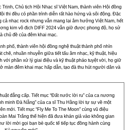
 Trịnh, Chủ tịch Hội Nhạc sĩ Việt Nam, thành viên Hội đồng
i thi đều có phần trình diễn rất hào hứng và sôi động. Đặc
ng cả nhạc rock nhưng vẫn mang lại âm hưởng Việt Nam, hết
đương kim vô địch DIFF 2024 vẫn giữ được phong độ, họ sử
 và chủ đề của đêm khai mạc.
h phố, thành viên hội đồng nghệ thuật thành phố nhìn
 chẽ, nhuần nhuyễn giữa tiết tấu âm nhạc, kỹ thuật, hiệu
ới phần xử lý giai điệu và kỹ thuật pháo tuyệt vời, họ giữ
mở màn đêm khai mạc hấp dẫn, tạo đà thu hút người dân và
uật đẳng cấp. Tiết mục “Đất nước lời ru” của ca nương
h minh Đà Nẵng” của ca sĩ Thu Hằng lời tự sự về một
uyên mới. Tiết mục “Fly Me To The Moon” cùng vũ điệu
oàn Mai Trắng thể hiện đã đưa khán giả vào không gian
hư lời mời gọi bạn bè quốc tế tiếp tục đồng hành cùng