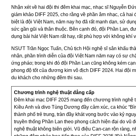
Nhận xét về hai đội thi đêm khai mạc, nhạc sĩ Nguyễn Đức
giám khảo DIFF 2025, cho rằng về phần âm nhạc, cả hai độ
biệt là đội Việt Nam, năm nay họ đã rất mạnh dạn, sử dụ
sức gần gũi và thân thuộc. Bên cạnh đó, đội Phần Lan, 
dụng bài hát Việt Nam rất hay, rất phù hợp với không khí
NSƯT Trần Ngọc Tuấn, Chủ tịch Hội nghệ sĩ sân khấu thàn
nhận, phần trình diễn của đội Việt Nam năm nay có sự chặt
ứng pháo; trong khi đó đội Phần Lan cũng không kém cạnh v
phong độ tốt của đương kim vô địch DIFF 2024. Hai đội 
du khách cho những đêm thi sau.
Chương trình nghệ thuật đẳng cấp
Đêm khai mạc DIFF 2025 mang đến chương trình nghệ th
Kiều Anh và divo Tùng Dương đầy cảm xúc, ca khúc “Bìn
thành phố trẻ trung, tràn đầy khát vọng bước vào kỷ ng
truyền thống Phần Lan theo phong cách hiện đại do vũ đ
nghệ thuật không biên giới. Vũ điệu Can-can rộn ràng, n