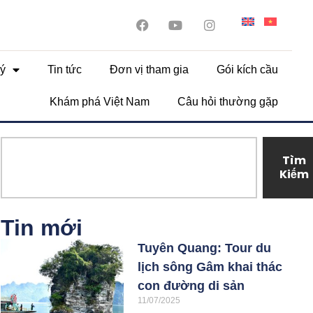
ý
Tin tức
Đơn vị tham gia
Gói kích cầu
Khám phá Việt Nam
Câu hỏi thường gặp
Tìm
Kiếm
Tin mới
Tuyên Quang: Tour du
lịch sông Gâm khai thác
con đường di sản
11/07/2025