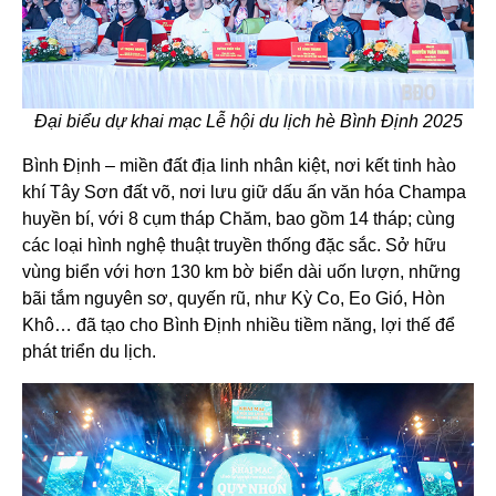
Đại biểu dự khai mạc Lễ hội du lịch hè Bình Định 2025
Bình Định – miền đất địa linh nhân kiệt, nơi kết tinh hào
khí Tây Sơn đất võ, nơi lưu giữ dấu ấn văn hóa Champa
huyền bí, với 8 cụm tháp Chăm, bao gồm 14 tháp; cùng
các loại hình nghệ thuật truyền thống đặc sắc. Sở hữu
vùng biển với hơn 130 km bờ biển dài uốn lượn, những
bãi tắm nguyên sơ, quyến rũ, như Kỳ Co, Eo Gió, Hòn
Khô… đã tạo cho Bình Định nhiều tiềm năng, lợi thế để
phát triển du lịch.