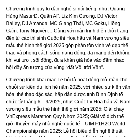
Chương trình quy tụ dàn nghệ sĩ nổi tiếng, như: Quang
Hùng MasterD, Quân AP, Liz Kim Cương, DJ Victor
Bailey, DJ Amanda, MC Giang Thái, MC Goku, Hồng
Gấm, Tony Nguyễn… Cùng với màn trình diễn thời trang
đến từ các thí sinh Cuộc thi Hoa hậu và Nam vương siêu
mẫu thể hình thế giới 2025 góp phần tôn vinh vẻ đẹp thể
thao và phong cách sống năng động, đã mang đến không
khí vui tươi, sôi động, đưa khán giả hòa vào đêm nhạc
hội đầy ấn tượng của vùng “đất Võ, trời Văn”.
Chương trình khai mạc Lễ hội là hoạt động mở màn cho
chuỗi sự kiện du lịch hè năm 2025, với nhiều sự kiện văn
hóa, thể thao đặc sắc, hấp dẫn được tỉnh Bình Định tổ
chức từ tháng 6 – 9/2025, như: Cuộc thi Hoa hậu và Nam
vương siêu mẫu thể hình thế giới năm 2025; Giải chạy
VnExpress Marathon Quy Nhơn 2025; Giải vô địch thế
giới thuyền máy nhà nghề quốc tế – UIM F1H2O World
Championship năm 2025; Lễ hội biểu diễn nghệ thuật