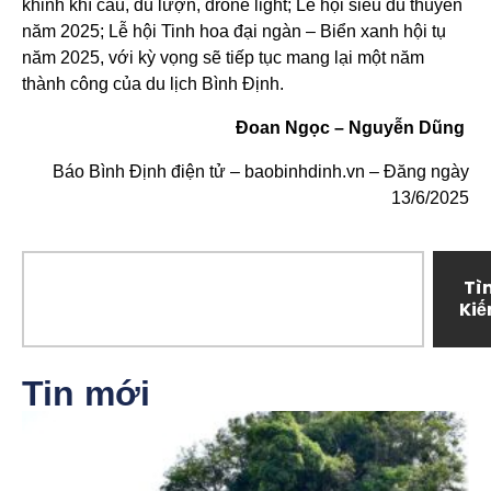
khinh khí cầu, dù lượn, drone light; Lễ hội siêu du thuyền
năm 2025; Lễ hội Tinh hoa đại ngàn – Biển xanh hội tụ
năm 2025, với kỳ vọng sẽ tiếp tục mang lại một năm
thành công của du lịch Bình Định.
Đoan Ngọc – Nguyễn Dũng
Báo Bình Định điện tử – baobinhdinh.vn – Đăng ngày
13/6/2025
Tì
Ki
Tin mới