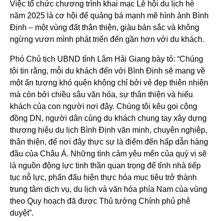
Việc tổ chức chương trình khai mạc Lễ hội du lịch hè
năm 2025 là cơ hội để quảng bá mạnh mẽ hình ảnh Bình
Định – một vùng đất thân thiện, giàu bản sắc và không
ngừng vươn mình phát triển đến gần hơn với du khách.
Phó Chủ tịch UBND tỉnh Lâm Hải Giang bày tỏ: “Chúng
tôi tin rằng, mỗi du khách đến với Bình Định sẽ mang về
một ấn tượng khó quên không chỉ bởi vẻ đẹp thiên nhiên
mà còn bởi chiều sâu văn hóa, sự thân thiện và hiếu
khách của con người nơi đây. Chúng tôi kêu gọi cộng
đồng DN, người dân cùng du khách chung tay xây dựng
thương hiệu du lịch Bình Định văn minh, chuyên nghiệp,
thân thiện, để nơi đây thực sự là điểm đến hấp dẫn hàng
đầu của Châu Á. Những tình cảm yêu mến của quý vị sẽ
là nguồn động lực tinh thần quan trọng để tỉnh nhà tiếp
tục nỗ lực, phấn đấu hiện thực hóa mục tiêu trở thành
trung tâm dịch vụ, du lịch và văn hóa phía Nam của vùng
theo Quy hoạch đã được Thủ tướng Chính phủ phê
duyệt”.