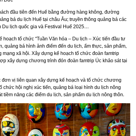
khách đầu tiên đến Huế bằng đường hàng không, đường
uảng bá du lịch Huế tại châu Âu; truyền thông quảng bá các
ăm Du lịch quốc gia và Festival Huế 2025…
ế hoạch tổ chức “Tuần Văn hóa – Du lịch – Xúc tiến đầu tư
ền, quảng bá hình ảnh điểm đến du lịch, ẩm thực, sản phẩm,
ng mạng xã hội. Xây dựng kế hoạch tổ chức đoàn famtrip
hợp xây dựng chương trình đón đoàn famtrip Úc khảo sát tại
ác đơn vị liên quan xây dựng kế hoạch và tổ chức chương
 chức hội nghị xúc tiến, quảng bá loại hình du lịch nông
t tiềm năng các điểm du lịch, sản phẩm du lịch nông thôn.