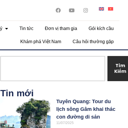
ý
Tin tức
Đơn vị tham gia
Gói kích cầu
Khám phá Việt Nam
Câu hỏi thường gặp
Tìm
Kiếm
Tin mới
Tuyên Quang: Tour du
lịch sông Gâm khai thác
con đường di sản
11/07/2025