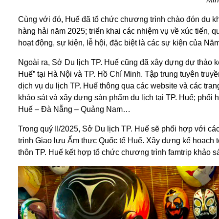
Cùng với đó, Huế đã tổ chức chương trình chào đón du 
hàng hải năm 2025; triển khai các nhiệm vụ về xúc tiến, q
hoạt động, sự kiện, lễ hội, đặc biệt là các sự kiện của N
Ngoài ra, Sở Du lịch TP. Huế cũng đã xây dựng dự thảo k
Huế” tại Hà Nội và TP. Hồ Chí Minh. Tập trung tuyên truy
dịch vụ du lịch TP. Huế thông qua các website và các tra
khảo sát và xây dựng sản phẩm du lịch tại TP. Huế; phối 
Huế – Đà Nẵng – Quảng Nam…
Trong quý II/2025, Sở Du lịch TP. Huế sẽ phối hợp với c
trình Giao lưu Ẩm thực Quốc tế Huế. Xây dựng kế hoạch tổ
thôn TP. Huế kết hợp tổ chức chương trình famtrip khảo sá