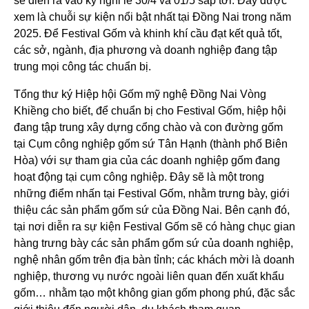
sẽ diễn ra vào kỳ nghỉ lễ 30/4 và 01/5 sắp tới. Đây được
xem là chuỗi sự kiện nổi bật nhất tại Đồng Nai trong năm
2025. Để Festival Gốm và khinh khí cầu đạt kết quả tốt,
các sở, ngành, địa phương và doanh nghiệp đang tập
trung mọi công tác chuẩn bị.
Tổng thư ký Hiệp hội Gốm mỹ nghệ Đồng Nai Vòng
Khiềng cho biết, để chuẩn bị cho Festival Gốm, hiệp hội
đang tập trung xây dựng cổng chào và con đường gốm
tại Cụm công nghiệp gốm sứ Tân Hạnh (thành phố Biên
Hòa) với sự tham gia của các doanh nghiệp gốm đang
hoạt động tại cụm công nghiệp. Đây sẽ là một trong
những điểm nhấn tại Festival Gốm, nhằm trưng bày, giới
thiệu các sản phẩm gốm sứ của Đồng Nai. Bên cạnh đó,
tại nơi diễn ra sự kiện Festival Gốm sẽ có hàng chục gian
hàng trưng bày các sản phẩm gốm sứ của doanh nghiệp,
nghệ nhân gốm trên địa bàn tỉnh; các khách mời là doanh
nghiệp, thương vụ nước ngoài liên quan đến xuất khẩu
gốm… nhằm tạo một không gian gốm phong phú, đặc sắc