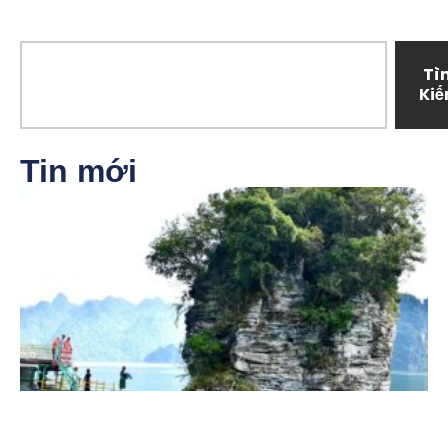
Tì
Ki
Tin mới