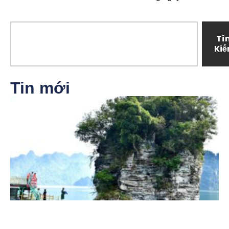
Tì
Ki
Tin mới