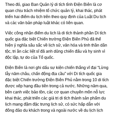
Theo đó, giao Ban Quản lý di tích tỉnh Điện Biên là cơ
quan chịu trách nhiệm tổ chức quản lý, khai thác, phát
triển hai điểm du lịch trên theo quy định của Luật Du lịch
và các văn bản pháp luật khác có liên quan.
Việc công nhận điểm du lịch là di tích thành phần Di tích
quốc gia đặc biệt Chiến trường Điện Biên Phủ đã thể
hiện ý nghĩa sâu sắc về lịch sử, văn hóa và tinh thần dân
tộc, tri ân các liệt sĩ đã anh dũng chiến đấu và hy sinh vì
độc lập, tự do của Tổ quốc.
Ðiện Biên là nơi ghi dấu sự kiện chiến thắng vĩ đại “Lừng
lẫy năm châu, chấn động địa cầu” với Di tích quốc gia
đặc biệt Chiến trường Điện Biên Phủ nằm trong 10 di tích
được xếp hạng đầu tiên trong cả nước. Những năm qua,
bên cạnh việc bảo tồn, các cơ quan chuyên môn nỗ lực
khai thác, phát triển các giá trị di tích thành sản phẩm du
lịch mang đậm đặc trưng lịch sử, có sức hấp dẫn với
đông đảo du khách trong và ngoài nước về du lịch lịch