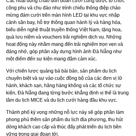
Các hoạt động chào đón đoàn cưới cũng được tổ chức
công phu và chu đáo như trình chiếu thông điệp chào
mừng đám cưới trên màn hình LED tại khu vực nhập
cảnh sân bay, hỗ trợ thông quan hành lý và hàng hóa,
biểu diễn nghệ thuật truyền thống Việt Nam, tặng hoa,
quà lưu niệm và vouchers trải nghiệm dịch vụ. Những
hoạt động này nhằm mang đến trải nghiệm trọn vẹn và
đáng nhớ, góp phần xây dựng hình ảnh Đà Nẵng như
một điểm đến sự kiện mang đậm cảm xúc.
Với chiến lược quảng bá bài bản, sản phẩm du lịch
chuyên biệt và sự vào cuộc đồng bộ của các đơn vị lữ
hành, khách sạn, hãng hàng không và các tổ chức sự
kiện, Đà Nẵng đang từng bước khẳng định vị thế là trung
tâm du lịch MICE và du lịch cưới hàng đầu khu vực.
Thành phố kỳ vọng những nỗ lực này sẽ góp phần làm
phong phú thêm sản phẩm du lịch địa phương, thu hút
dòng khách cao cấp và thúc đẩy phát triển du lịch bền
vững trong giai đoạn tới.