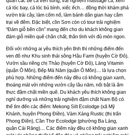
quan các bè cá trên sông, trải nghiệm massage cá, xem
cá lóc bay, cá lóc bú bình, xiếc ếch… đồng thời khám phá
vườn trái cây, làm cốm nổ, làm bánh dân gian hay cắm
trại về đêm. Ðặc biệt, cồn Sơn còn có tour trải nghiệm
“Ðám giỗ bên cồn” mang đến cho du khách không gian
đám giỗ miền quê chân chất, thân tình với đủ món ngon.
Ðối với những ai yêu thích yên tĩnh thì những điểm đến
ven đô như Khu sinh thái sông Hậu Farm (huyện Cờ Ðỏ),
Vườn sầu riêng chị Thảo (huyện Cờ Ðỏ), Làng Vitamin
(quận Ô Môn), Bếp Má Năm (quận Ô Môn)… là lựa chọn
phù hợp. Những điểm đến này đều có không gian xanh,
thoáng mát với những vườn cây lâu năm, nổi bật là ẩm
thực đậm chất miền quê. Du khách yêu thích không gian
nghỉ dưỡng và những trải nghiệm đậm chất Nam Bộ có
thể tìm đến các điểm: Mekong Silt Ecolodge (xã Mỹ
Khánh, huyện Phong Ðiền), Vàm Xáng Rustic (thị trấn
Phong Ðiền), Cần Thơ Ecolodge (phường Ba Láng,
quận Cái Răng)… Các điểm này đều có không gian xanh