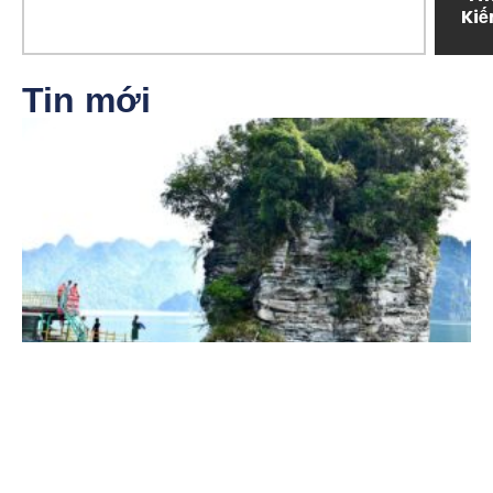
Ki
Tin mới