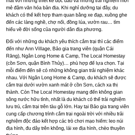
mát với những thiết kế độc đáo và những trải nghiệm mới
mẻ đậm văn hóa bản địa. Khi nghỉ dưỡng tại đây, du
khách có thể kết hợp tham quan bằng xe đạp, xuồng ghe
đến các làng nghề, chợ nổi, đồng lúa, vườn rau… tìm
hiểu về đời sống của người dân địa phương.
Ðối với những du khách yêu thích cắm trại thì các điểm
đến như Ann Village, Bảo gia trang viên (quận Cái
Răng), Ngân Long Home & Camp, The Local Homestay
(cồn Sơn, quận Bình Thủy)… phù hợp để lựa chọn. Tại
mỗi điểm đến sẽ có những không gian trải nghiệm khác
nhau. Với Ngân Long Home & Camp, du khách sẽ được
cắm trại dưới vườn xanh mát ở cồn Sơn, cách xa thị
thành. Còn The Local Homestay mang đến không gian
sông nước hữu tình, nhất là du khách có thể trải nghiệm
lưu trú, cắm trại trên tàu gỗ lớn. Hay tại Bảo gia trang viên
cung cấp chương trình cắm trại ngoài trời với nhiều trải
nghiệm độc đáo kết hợp các trò chơi mạo hiểm: leo núi
địa hình, đu dây trên không, lái xe địa hình, chèo thuyền