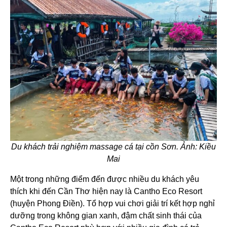
Du khách trải nghiệm massage cá tại cồn Sơn. Ảnh: Kiều
Mai
Một trong những điểm đến được nhiều du khách yêu
thích khi đến Cần Thơ hiện nay là Cantho Eco Resort
(huyện Phong Ðiền). Tổ hợp vui chơi giải trí kết hợp nghỉ
dưỡng trong không gian xanh, đậm chất sinh thái của