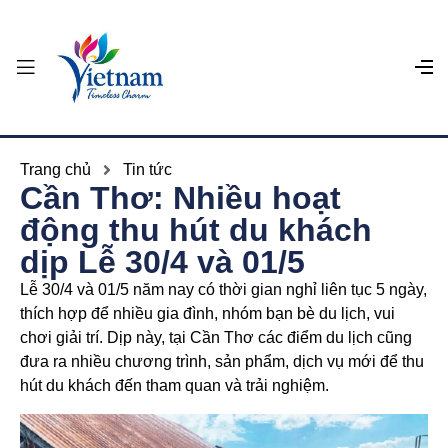
Trang chủ
Tin tức
Cần Thơ: Nhiều hoạt
động thu hút du khách
dịp Lễ 30/4 và 01/5
Lễ 30/4 và 01/5 năm nay có thời gian nghỉ liên tục 5 ngày,
thích hợp để nhiều gia đình, nhóm bạn bè du lịch, vui
chơi giải trí. Dịp này, tại Cần Thơ các điểm du lịch cũng
đưa ra nhiều chương trình, sản phẩm, dịch vụ mới để thu
hút du khách đến tham quan và trải nghiệm.