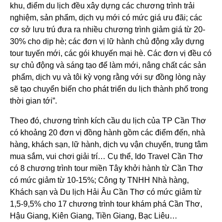
khu, điểm du lịch đều xây dựng các chương trình trải
nghiệm, sản phẩm, dịch vụ mới có mức giá ưu đãi; các
cơ sở lưu trú đưa ra nhiều chương trình giảm giá từ 20-
30% cho dịp hè; các đơn vị lữ hành chủ động xây dựng
tour tuyến mới, các gói khuyến mại hè. Các đơn vị đều có
sự chủ động và sáng tạo để làm mới, nâng chất các sản
phẩm, dịch vụ và tôi kỳ vọng rằng với sự đồng lòng này
sẽ tạo chuyển biến cho phát triển du lịch thành phố trong
thời gian tới”.
Theo đó, chương trình kích cầu du lịch của TP Cần Thơ
có khoảng 20 đơn vị đồng hành gồm các điểm đến, nhà
hàng, khách sạn, lữ hành, dịch vụ vận chuyển, trung tâm
mua sắm, vui chơi giải trí… Cụ thể, Ido Travel Cần Thơ
có 8 chương trình tour miền Tây khởi hành từ Cần Thơ
có mức giảm từ 10-15%; Công ty TNHH Nhà hàng,
Khách sạn và Du lịch Hải Âu Cần Thơ có mức giảm từ
1,5-9,5% cho 17 chương trình tour khám phá Cần Thơ,
Hậu Giang, Kiên Giang, Tiền Giang, Bạc Liêu…