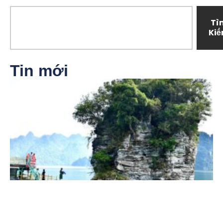
Tì
Ki
Tin mới