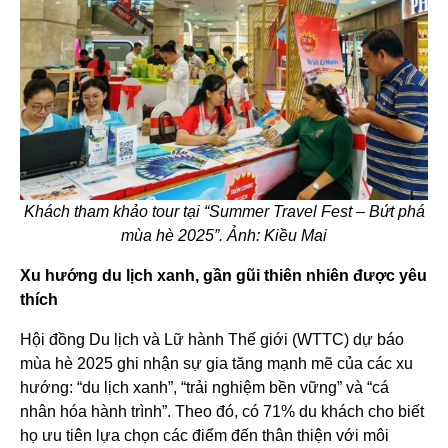
Khách tham khảo tour tại “Summer Travel Fest – Bứt phá
mùa hè 2025”. Ảnh: Kiều Mai
Xu hướng du lịch xanh, gần gũi thiên nhiên được yêu
thích
Hội đồng Du lịch và Lữ hành Thế giới (WTTC) dự báo
mùa hè 2025 ghi nhận sự gia tăng mạnh mẽ của các xu
hướng: “du lịch xanh”, “trải nghiệm bền vững” và “cá
nhân hóa hành trình”. Theo đó, có 71% du khách cho biết
họ ưu tiên lựa chọn các điểm đến thân thiện với môi