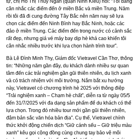
tự, chị Hồ Thị Thúy Ngân (quận Ninh Kiều) nói: “Tôi đang
cân nhắc các điểm đến ở miền Bắc và miền Trung. Năm
rồi tôi đã đi cung đường Tây Bắc nên năm nay sẽ lựa
chọn các điểm đến Ninh Bình hay Bắc Ninh, hoặc các
đảo ở miền Trung. Các điểm đến trong nước có cảnh sắc
rất đẹp, nhưng giá vé máy bay dịp hè khá cao khiến tôi
cân nhắc nhiều trước khi lựa chọn hành trình tour”.
Bà Lê Ðình Minh Thy, Giám đốc Vietravel Cần Thơ, thông
tin: “Những năm gần đây, du khách dành nhiều sự quan
tâm đến các trải nghiệm gần gũi thiên nhiên, du lịch xanh
và có trách nhiệm với môi trường. Nắm bắt xu hướng
này, Vietravel có chương trình hè 2025 với thông điệp
“Trải nghiệm xanh – Chạm hè chất”, diễn ra từ ngày 05/5
đến 31/7/2025 với đa dạng sản phẩm để du khách có thể
lựa chọn. Trong đó nhiều tour mới gần gũi thiên nhiên,
đậm bản sắc văn hóa bản địa”. Cụ thể, Vietravel chính
thức khởi động chiến dịch “Giữ cánh sếu – Giữ triệu màu
xanh” kêu gọi cộng đồng cùng chung tay bảo vệ môi