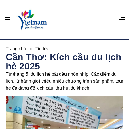
Trang chủ
Tin tức
Cần Thơ: Kích cầu du lịch
hè 2025
Từ tháng 5, du lịch hè bắt đầu nhộn nhịp. Các điểm du
lịch, lữ hành giới thiệu nhiều chương trình sản phẩm, tour
hè đa dạng để kích cầu, thu hút du khách.