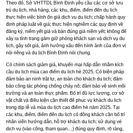
Theo đó, Sở VHTTDL Bình Định yêu cầu các cơ sở lưu
trú du lịch, nhà hàng, các khu, điểm, điểm đến du lịch
thực hiện việc bình ổn giá dịch vụ du lịch; chấp hành quy
định pháp luật về giá; thực hiện nghiêm các quy định về
đăng ký, niêm yết giá và bán đúng giá niêm yết; không để
xảy ra tình trạng găm giữ phòng khách sạn và dịch vụ du
lịch, gây sốt giá, ảnh hưởng xấu đến hình ảnh của đơn vị
nói riêng và du lịch Bình Định nói chung.
Có chính sách giảm giá, khuyến mại hấp dẫn nhằm kích
cầu du lịch mùa cao điểm du lịch hè 2025. Có biện pháp
đảm bảo an ninh trật tự, an toàn cho khách du lịch; đảm
bảo công tác phòng chống cháy nổ; đảm bảo vệ sinh môi
trường và an toàn thực phẩm. Bố trí đủ lực lượng, cơ sở
vật chất và điều kiện cần thiết để phục vụ khách du lịch
trong dịp lễ và mùa du lịch cao điểm hè năm 2025. Tại
các khu, điểm, điểm đến du lịch có đông khách cần bố trí
nhân viên hướng dẫn, hỗ trợ khách du lịch; sử dụng vé
dịch vụ (vào cổng, tham quan…) đúng quy định, rõ ràng,