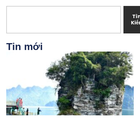
Tì
Ki
Tin mới