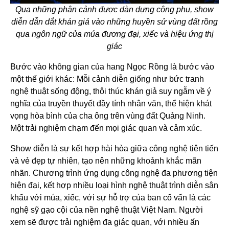
Qua những phân cảnh được dàn dựng công phu, show
diễn dẫn dắt khán giả vào những huyền sử vùng đất rồng
qua ngôn ngữ của múa đương đại, xiếc và hiệu ứng thị
giác
Bước vào không gian của hang Ngọc Rồng là bước vào
một thế giới khác: Mỗi cảnh diễn giống như bức tranh
nghệ thuật sống động, thôi thúc khán giả suy ngẫm về ý
nghĩa của truyền thuyết đầy tính nhân văn, thể hiện khát
vọng hòa bình của cha ông trên vùng đất Quảng Ninh.
Một trải nghiệm chạm đến mọi giác quan và cảm xúc.
Show diễn là sự kết hợp hài hòa giữa công nghệ tiên tiến
và vẻ đẹp tự nhiên, tạo nên những khoảnh khắc mãn
nhãn. Chương trình ứng dụng công nghệ đa phương tiện
hiện đại, kết hợp nhiều loại hình nghệ thuật trình diễn sân
khấu với múa, xiếc, với sự hỗ trợ của ban cố vấn là các
nghệ sỹ gạo cội của nền nghệ thuật Việt Nam. Người
xem sẽ được trải nghiệm đa giác quan, với nhiều ấn