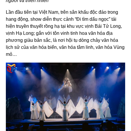
người và thiên nhiên
Lần đầu tiên tại Việt Nam, trên sân khấu độc đáo trong
hang động, show diễn thực cảnh “Đi tìm dấu ngọc” tái
hiện truyền thuyết rồng hạ tại khu vực vịnh Bái Tử Long,
vịnh Hạ Long; gắn với tôn vinh tinh hoa văn hóa địa
phương giàu bản sắc, là nơi hội tụ dòng chảy văn hóa
lịch sử của văn hóa biển, văn hóa tâm linh, văn hóa Vùng
mỏ…