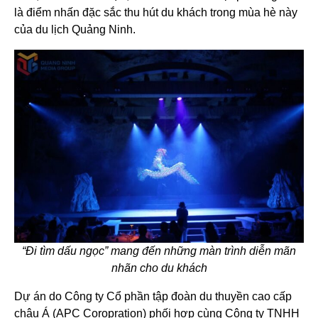
là điểm nhấn đặc sắc thu hút du khách trong mùa hè này
của du lịch Quảng Ninh.
“Đi tìm dấu ngọc” mang đến những màn trình diễn mãn
nhãn cho du khách
Dự án do Công ty Cổ phần tập đoàn du thuyền cao cấp
châu Á (APC Coropration) phối hợp cùng Công ty TNHH