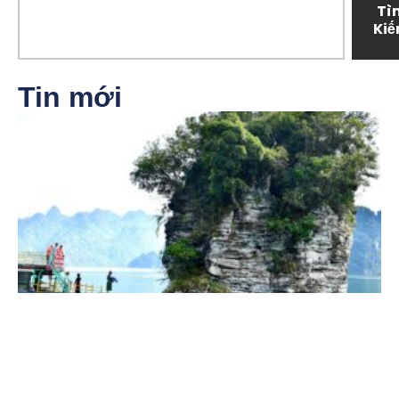
Tì
Ki
Tin mới