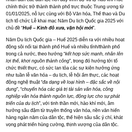
chính thức trở thành thành phố trực thuộc Trung ương từ
01/01/2025, nỗ lực cùng với Bộ Văn hóa, Thể thao và Du
lịch tổ chức Lễ khai mạc Năm Du lịch Quốc gia 2025 với
chủ đề “
Huế – Kinh đô xưa, vận hội mới
”.
Năm Du lịch Quốc gia – Huế 2025 diễn ra với nhiều hoạt
động sôi nổi tại thành phố Huế và nhiều tỉnh/thành phố
trong cả nước, theo hướng “
kết hợp sức mạnh, nhân lên
lợi thế, khơi nguồn thành công
”, trong đó hướng tới tổ
chức thiết thực, có sức lan tỏa các sự kiện hưởng ứng
như tuần lễ văn hóa – du lịch, lễ hội ẩm thực, các hoạt
động nghệ thuật “
đa dạng về loại hình – đặc sắc về nội
dung
”, “
chuyển hóa các giá trị tài sản văn hóa, công
nghiệp văn hóa thành nguồn lực, động lực cho sự phát
triển của du lịch
”, với tinh thần mới, hào khí mới, âm
hưởng sâu đậm từ truyền thống văn hóa, nền văn hiến
hàng ngàn năm của dân tộc, thể hiện sâu sắc ý chí, khát
vọng phát triển hùng cường, thịnh vượng của dân tộc.