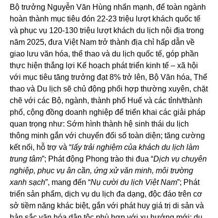
Bộ trưởng Nguyễn Văn Hùng nhấn mạnh, để toàn ngành
hoàn thành mục tiêu đón 22-23 triệu lượt khách quốc tế
và phục vụ 120-130 triệu lượt khách du lịch nội địa trong
năm 2025, đưa Việt Nam trở thành địa chỉ hấp dẫn về
giao lưu văn hóa, thể thao và du lịch quốc tế, góp phần
thực hiện thắng lợi Kế hoạch phát triển kinh tế – xã hội
với mục tiêu tăng trưởng đạt 8% trở lên, Bộ Văn hóa, Thể
thao và Du lịch sẽ chủ động phối hợp thường xuyên, chặt
chẽ với các Bộ, ngành, thành phố Huế và các tỉnh/thành
phố, cộng đồng doanh nghiệp để triển khai các giải pháp
quan trọng như: Sớm hình thành hệ sinh thái du lịch
thông minh gắn với chuyển đổi số toàn diện; tăng cường
kết nối, hỗ trợ và “
lấy trải nghiệm của khách du lịch làm
trung tâm
”; Phát động Phong trào thi đua “
Dịch vụ chuyên
nghiệp, phục vụ ân cần, ứng xử văn minh, môi trường
xanh sạch
”, mang đến “
Nụ cười du lịch Việt Nam
”; Phát
triển sản phẩm, dịch vụ du lịch đa dạng, độc đáo trên cơ
sở tiềm năng khác biệt, gắn với phát huy giá trị di sản và
bản sắc văn hóa dân tộc phù hợp với xu hướng mới: du