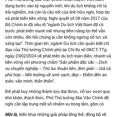
đang bước vào kỷ nguyên mới, khi du lịch không chỉ là
trải nghiệm, mà còn là cầu nối của tình hữu nghị, hợp tác
và phát triển bền vững. Nghị quyết số 08 năm 2017 của
Bộ Chính trị đã nêu rõ “ngành Du lịch Việt Nam đã có
bước phát triển mạnh mẽ nhưng tiềm năng lợi thế vẫn
còn nhiều, đòi hỏi chúng ta cần không ngừng nỗ lực và
sáng tạo”. Thời gian tới, ngành Du lịch cần quán triệt chỉ
đạo của Thủ tướng Chính phủ tại Chỉ thị số 08/CT-TTg
ngày 23/02/2024 về phát triển du lịch toàn diện, nhanh và
bền vững với phương châm “
Sản phẩm đặc sắc – Dịch
vụ chuyên nghiệp – Thủ tục thuận tiện, đơn giản – Giá cả
phù hợp – Môi trường vệ sinh sạch, đẹp – Điểm đến an
toàn, văn minh, thân thiện
”.
Để phát huy những thành tựu đạt được, nỗ lực vượt qua
khó khăn, thách thức, Phó Thủ tướng Mai Văn Chính đề
nghị cần tập trung một số nhiệm vụ trọng tâm, gồm có
Một là,
triển khai những giải pháp tổng thể, đồng bộ về