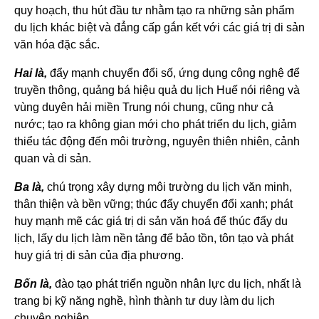
quy hoạch, thu hút đầu tư nhằm tạo ra những sản phẩm
du lịch khác biệt và đẳng cấp gắn kết với các giá trị di sản
văn hóa đặc sắc.
Hai là,
đẩy mạnh chuyển đổi số, ứng dụng công nghệ để
truyền thông, quảng bá hiệu quả du lịch Huế nói riêng và
vùng duyên hải miền Trung nói chung, cũng như cả
nước; tạo ra không gian mới cho phát triển du lịch, giảm
thiểu tác động đến môi trường, nguyên thiên nhiên, cảnh
quan và di sản.
Ba là,
chú trọng xây dựng môi trường du lịch văn minh,
thân thiện và bền vững; thúc đẩy chuyển đổi xanh; phát
huy mạnh mẽ các giá trị di sản văn hoá để thúc đẩy du
lịch, lấy du lịch làm nền tảng để bảo tồn, tôn tạo và phát
huy giá trị di sản của địa phương.
Bốn là,
đào tạo phát triển nguồn nhân lực du lịch, nhất là
trang bị kỹ năng nghề, hình thành tư duy làm du lịch
chuyên nghiệp.