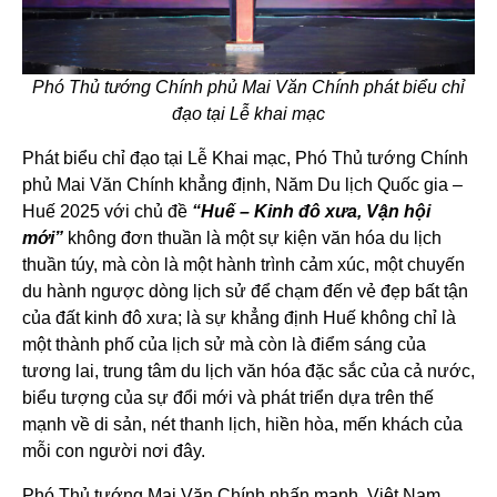
Phó Thủ tướng Chính phủ Mai Văn Chính phát biểu chỉ
đạo tại Lễ khai mạc
Phát biểu chỉ đạo tại Lễ Khai mạc, Phó Thủ tướng Chính
phủ Mai Văn Chính khẳng định, Năm Du lịch Quốc gia –
Huế 2025 với chủ đề
“Huế – Kinh đô xưa, Vận hội
mới”
không đơn thuần là một sự kiện văn hóa du lịch
thuần túy, mà còn là một hành trình cảm xúc, một chuyến
du hành ngược dòng lịch sử để chạm đến vẻ đẹp bất tận
của đất kinh đô xưa; là sự khẳng định Huế không chỉ là
một thành phố của lịch sử mà còn là điểm sáng của
tương lai, trung tâm du lịch văn hóa đặc sắc của cả nước,
biểu tượng của sự đổi mới và phát triển dựa trên thế
mạnh về di sản, nét thanh lịch, hiền hòa, mến khách của
mỗi con người nơi đây.
Phó Thủ tướng Mai Văn Chính nhấn mạnh, Việt Nam