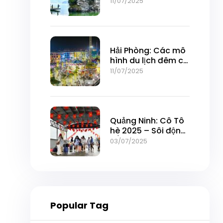
khai thác con
11/07/2025
đường di sản
Hải Phòng: Các mô
hình du lịch đêm có
hiệu ứng tích cực,
11/07/2025
thu hút được đông
đảo nhân dân và
du khách
Quảng Ninh: Cô Tô
hè 2025 – Sôi động,
đổi mới, hút khách
03/07/2025
Popular Tag