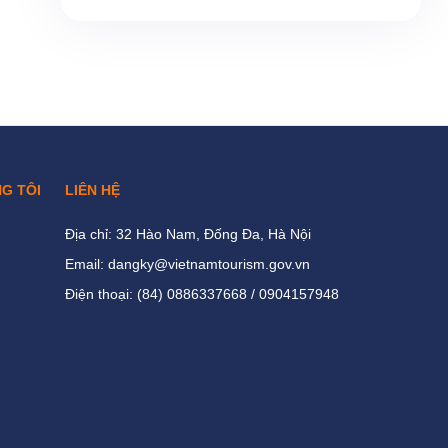
NG TÔI
LIÊN HỆ
Địa chỉ: 32 Hào Nam, Đống Đa, Hà Nội
Email: dangky@vietnamtourism.gov.vn
Điện thoại: (84) 0886337668 / 0904157948