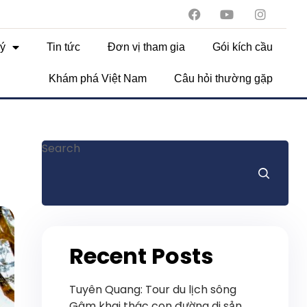
ý
Tin tức
Đơn vị tham gia
Gói kích cầu
Khám phá Việt Nam
Câu hỏi thường gặp
Search
Recent Posts
Tuyên Quang: Tour du lịch sông
Gâm khai thác con đường di sản