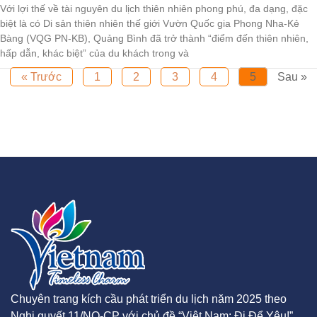
Với lợi thế về tài nguyên du lịch thiên nhiên phong phú, đa dạng, đặc
biệt là có Di sản thiên nhiên thế giới Vườn Quốc gia Phong Nha-Kẻ
Bàng (VQG PN-KB), Quảng Bình đã trở thành “điểm đến thiên nhiên,
hấp dẫn, khác biệt” của du khách trong và
« Trước
1
2
3
4
5
Sau »
Chuyên trang kích cầu phát triển du lịch năm 2025 theo
Nghị quyết 11/NQ-CP với chủ đề “Việt Nam: Đi Để Yêu!”.