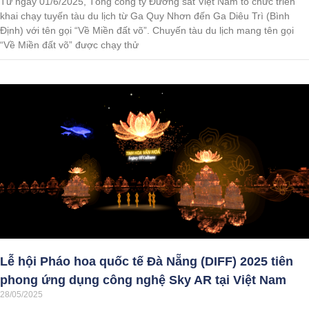
Từ ngày 01/6/2025, Tổng công ty Đường sắt Việt Nam tổ chức triển
khai chạy tuyến tàu du lịch từ Ga Quy Nhơn đến Ga Diêu Trì (Bình
Định) với tên gọi “Về Miền đất võ”. Chuyến tàu du lịch mang tên gọi
“Về Miền đất võ” được chạy thử
Lễ hội Pháo hoa quốc tế Đà Nẵng (DIFF) 2025 tiên
phong ứng dụng công nghệ Sky AR tại Việt Nam
28/05/2025