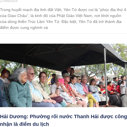
27/05/2025
Trong huyết mạch địa linh đất Việt, Yên Tử được coi là “phúc địa thứ 4
của Giao Châu”, là kinh đô của Phật Giáo Việt Nam, nơi khởi nguồn
của dòng thiền Trúc Lâm Yên Tử. Đặc biệt, Yên Tử đã trở thành địa
điểm được cung nghinh và
Hải Dương: Phường rối nước Thanh Hải được công
nhận là điểm du lịch