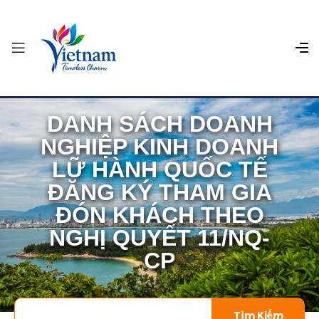
DANH SÁCH DOANH
NGHIỆP KINH DOANH
LỮ HÀNH QUỐC TẾ
ĐĂNG KÝ THAM GIA
ĐÓN KHÁCH THEO
NGHỊ QUYẾT 11/NQ-
CP