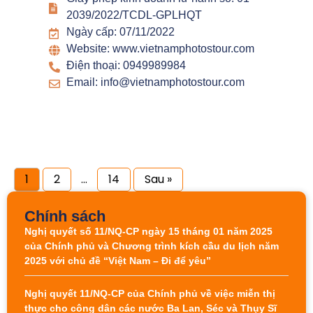
2039/2022/TCDL-GPLHQT
Ngày cấp: 07/11/2022
Website: www.vietnamphotostour.com
Điện thoại: 0949989984
Email: info@vietnamphotostour.com
1
2
…
14
Sau »
Chính sách
Nghị quyết số 11/NQ-CP ngày 15 tháng 01 năm 2025
của Chính phủ và Chương trình kích cầu du lịch năm
2025 với chủ đề “Việt Nam – Đi để yêu”
Nghị quyết 11/NQ-CP của Chính phủ về việc miễn thị
thực cho công dân các nước Ba Lan, Séc và Thụy Sĩ