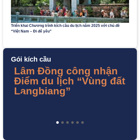
Triển khai Chương trình kích cầu du lịch năm 2025 với chủ đề
“Việt Nam – Đi để yêu”
Gói kích cầu
Lâm Đồng công nhận
B
Điểm du lịch “Vùng đất
S
Langbiang”
t
đ
n