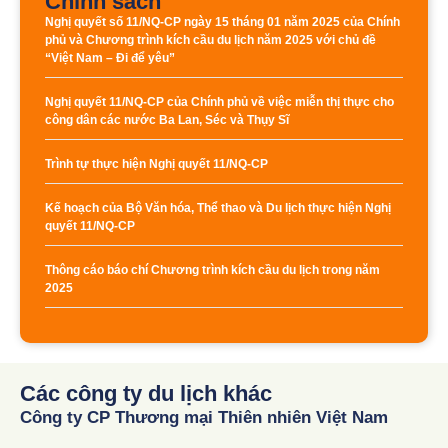
Chính sách
Nghị quyết số 11/NQ-CP ngày 15 tháng 01 năm 2025 của Chính
phủ và Chương trình kích cầu du lịch năm 2025 với chủ đề
“Việt Nam – Đi để yêu”
Nghị quyết 11/NQ-CP của Chính phủ về việc miễn thị thực cho
công dân các nước Ba Lan, Séc và Thụy Sĩ
Trình tự thực hiện Nghị quyết 11/NQ-CP
Kế hoạch của Bộ Văn hóa, Thể thao và Du lịch thực hiện Nghị
quyết 11/NQ-CP
Thông cáo báo chí Chương trình kích cầu du lịch trong năm
2025
Các công ty du lịch khác
Công ty CP Thương mại Thiên nhiên Việt Nam