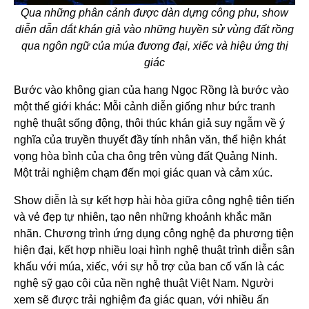
Qua những phân cảnh được dàn dựng công phu, show
diễn dẫn dắt khán giả vào những huyền sử vùng đất rồng
qua ngôn ngữ của múa đương đại, xiếc và hiệu ứng thị
giác
Bước vào không gian của hang Ngọc Rồng là bước vào
một thế giới khác: Mỗi cảnh diễn giống như bức tranh
nghệ thuật sống động, thôi thúc khán giả suy ngẫm về ý
nghĩa của truyền thuyết đầy tính nhân văn, thể hiện khát
vọng hòa bình của cha ông trên vùng đất Quảng Ninh.
Một trải nghiệm chạm đến mọi giác quan và cảm xúc.
Show diễn là sự kết hợp hài hòa giữa công nghệ tiên tiến
và vẻ đẹp tự nhiên, tạo nên những khoảnh khắc mãn
nhãn. Chương trình ứng dụng công nghệ đa phương tiện
hiện đại, kết hợp nhiều loại hình nghệ thuật trình diễn sân
khấu với múa, xiếc, với sự hỗ trợ của ban cố vấn là các
nghệ sỹ gạo cội của nền nghệ thuật Việt Nam. Người
xem sẽ được trải nghiệm đa giác quan, với nhiều ấn