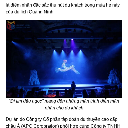
là điểm nhấn đặc sắc thu hút du khách trong mùa hè này
của du lịch Quảng Ninh.
“Đi tìm dấu ngọc” mang đến những màn trình diễn mãn
nhãn cho du khách
Dự án do Công ty Cổ phần tập đoàn du thuyền cao cấp
châu Á (APC Coropration) phối hợp cùng Công ty TNHH