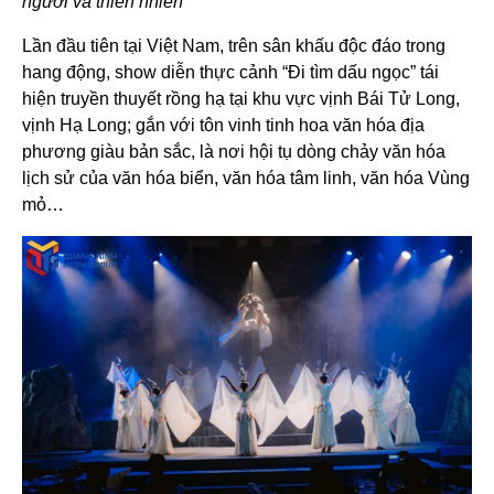
người và thiên nhiên
Lần đầu tiên tại Việt Nam, trên sân khấu độc đáo trong
hang động, show diễn thực cảnh “Đi tìm dấu ngọc” tái
hiện truyền thuyết rồng hạ tại khu vực vịnh Bái Tử Long,
vịnh Hạ Long; gắn với tôn vinh tinh hoa văn hóa địa
phương giàu bản sắc, là nơi hội tụ dòng chảy văn hóa
lịch sử của văn hóa biển, văn hóa tâm linh, văn hóa Vùng
mỏ…