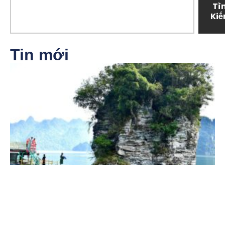
Tì
Ki
Tin mới