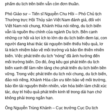
phẩm du lịch trên biển vẫn còn đơn thuần.
Phó Giáo sư – Tiến sĩ Nguyễn Chu Hồi – Phó Chủ tịch
Thường trực Hội Thủy sản Việt Nam đánh giá, đối với
Việt Nam nói chung, Khánh Hòa nói riêng, du lịch biển
vẫn là nguồn thu chính của ngành Du lịch. Bên cạnh
những cơ hội và lợi ích to lớn do du lịch biển đem lại, con
người đang khai thác tài nguyên biển thiếu hiệu quả, lơ
là trách nhiệm bảo vệ môi trường và bảo tồn thiên nhiên
biển. Việc phát triển du lịch “nóng” đã ảnh hưởng đến
môi trường biển. Do đó, ông kêu gọi phát triển du lịch
biển xanh để làm nền tảng cho phát triển du lịch biển bền
vững. Trong việc phát triển du lịch nói chung, du lịch biển,
đảo nói riêng, Khánh Hòa cần ưu tiên bảo vệ môi trường,
bảo tồn tài nguyên thiên nhiên, văn hóa biển làm chất xúc
tác, duy trì hiệu quả phát triển kinh tế trong dài hạn chứ
không phải trong ngắn hạn.
Ông Nguyễn Trùng Khánh – Cục trưởng Cục Du lịch