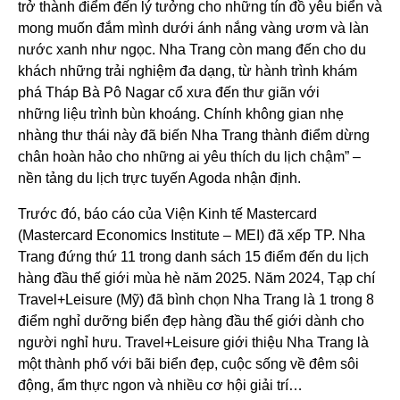
trở thành điểm đến lý tưởng cho những tín đồ yêu biển và
mong muốn đắm mình dưới ánh nắng vàng ươm và làn
nước xanh như ngọc. Nha Trang còn mang đến cho du
khách những trải nghiệm đa dạng, từ hành trình khám
phá Tháp Bà Pô Nagar cổ xưa đến thư giãn với
những liệu trình bùn khoáng. Chính không gian nhẹ
nhàng thư thái này đã biến Nha Trang thành điểm dừng
chân hoàn hảo cho những ai yêu thích du lịch chậm” –
nền tảng du lịch trực tuyến Agoda nhận định.
Trước đó, báo cáo của Viện Kinh tế Mastercard
(Mastercard Economics Institute – MEI) đã xếp TP. Nha
Trang đứng thứ 11 trong danh sách 15 điểm đến du lịch
hàng đầu thế giới mùa hè năm 2025. Năm 2024, Tạp chí
Travel+Leisure (Mỹ) đã bình chọn Nha Trang là 1 trong 8
điểm nghỉ dưỡng biển đẹp hàng đầu thế giới dành cho
người nghỉ hưu. Travel+Leisure giới thiệu Nha Trang là
một thành phố với bãi biển đẹp, cuộc sống về đêm sôi
động, ẩm thực ngon và nhiều cơ hội giải trí…