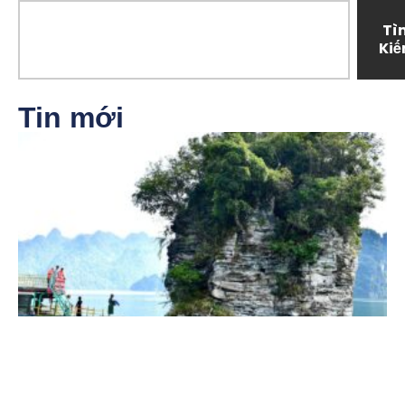
Tì
Ki
Tin mới