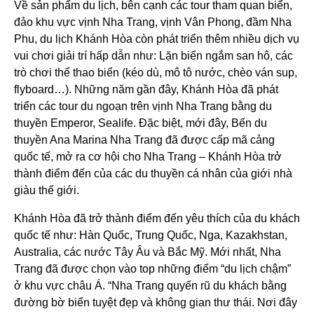
Về sản phẩm du lịch, bên cạnh các tour tham quan biển,
đảo khu vực vịnh Nha Trang, vịnh Vân Phong, đầm Nha
Phu, du lịch Khánh Hòa còn phát triển thêm nhiều dịch vụ
vui chơi giải trí hấp dẫn như: Lặn biển ngắm san hô, các
trò chơi thể thao biển (kéo dù, mô tô nước, chèo ván sup,
flyboard…). Những năm gần đây, Khánh Hòa đã phát
triển các tour du ngoạn trên vịnh Nha Trang bằng du
thuyền Emperor, Sealife. Đặc biệt, mới đây, Bến du
thuyền Ana Marina Nha Trang đã được cấp mã cảng
quốc tế, mở ra cơ hội cho Nha Trang – Khánh Hòa trở
thành điểm đến của các du thuyền cá nhân của giới nhà
giàu thế giới.
Khánh Hòa đã trở thành điểm đến yêu thích của du khách
quốc tế như: Hàn Quốc, Trung Quốc, Nga, Kazakhstan,
Australia, các nước Tây Âu và Bắc Mỹ. Mới nhất, Nha
Trang đã được chọn vào top những điểm “du lịch chậm”
ở khu vực châu Á. “Nha Trang quyến rũ du khách bằng
đường bờ biển tuyệt đẹp và không gian thư thái. Nơi đây