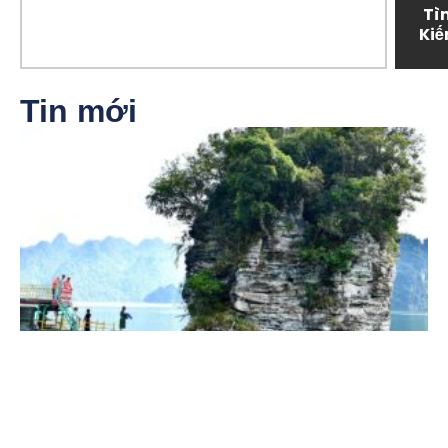
Tì
Ki
Tin mới