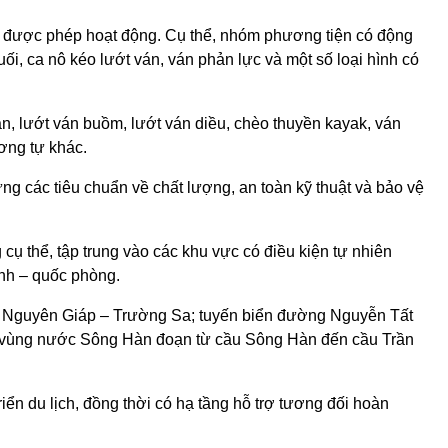
n được phép hoạt động. Cụ thể, nhóm phương tiện có động
i, ca nô kéo lướt ván, ván phản lực và một số loại hình có
n, lướt ván buồm, lướt ván diều, chèo thuyền kayak, ván
ơng tự khác.
g các tiêu chuẩn về chất lượng, an toàn kỹ thuật và bảo vệ
ụ thể, tập trung vào các khu vực có điều kiện tự nhiên
inh – quốc phòng.
 Nguyên Giáp – Trường Sa; tuyến biển đường Nguyễn Tất
; vùng nước Sông Hàn đoạn từ cầu Sông Hàn đến cầu Trần
iển du lịch, đồng thời có hạ tầng hỗ trợ tương đối hoàn