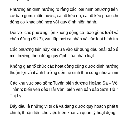
Phương án định hướng rõ ràng các loại hình phương tiệ
cơ bao gồm: môtô nước, ca nô kéo dù, ca nô kéo phao chuố
động cơ khác phù hợp với quy định hiện hành.
Đối với các phương tiện không động cơ, bao gồm: lướt vá
chèo đứng (SUP), ván tập bơi cá nhân và các loại hình tư
Các phương tiện này khi đưa vào sử dụng đều phải đáp ứn
môi trường theo đúng quy định của pháp luật.
Không gian tổ chức các hoạt động cũng được định hướng c
thuận lợi và ít ảnh hưởng đến hệ sinh thái cũng như an n
Các khu vực bao gồm: Tuyến biển đường Hoàng Sa – Võ
Thành; biển ven đèo Hải Vân; biển ven bán đảo Sơn Trà
Thị Lý.
Đây đều là những vị trí đã và đang được quy hoạch phát tr
chỉnh, thuận tiện cho việc triển khai và quản lý hoạt động.