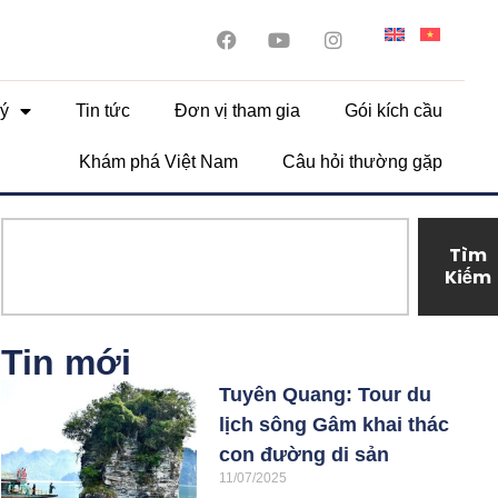
ý
Tin tức
Đơn vị tham gia
Gói kích cầu
Khám phá Việt Nam
Câu hỏi thường gặp
Tìm
Kiếm
Tin mới
Tuyên Quang: Tour du
lịch sông Gâm khai thác
con đường di sản
11/07/2025