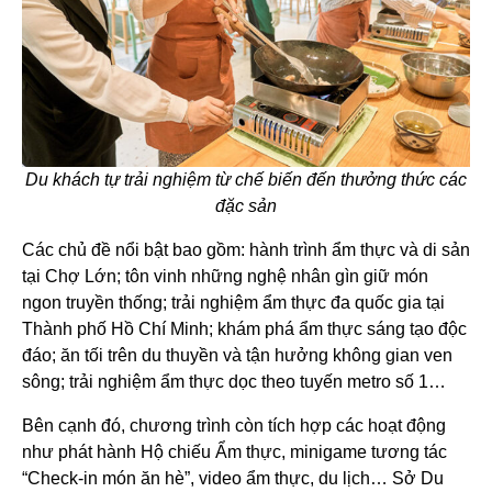
Du khách tự trải nghiệm từ chế biến đến thưởng thức các
đặc sản
Các chủ đề nổi bật bao gồm: hành trình ẩm thực và di sản
tại Chợ Lớn; tôn vinh những nghệ nhân gìn giữ món
ngon truyền thống; trải nghiệm ẩm thực đa quốc gia tại
Thành phố Hồ Chí Minh; khám phá ẩm thực sáng tạo độc
đáo; ăn tối trên du thuyền và tận hưởng không gian ven
sông; trải nghiệm ẩm thực dọc theo tuyến metro số 1…
Bên cạnh đó, chương trình còn tích hợp các hoạt động
như phát hành Hộ chiếu Ẩm thực, minigame tương tác
“Check-in món ăn hè”, video ẩm thực, du lịch… Sở Du