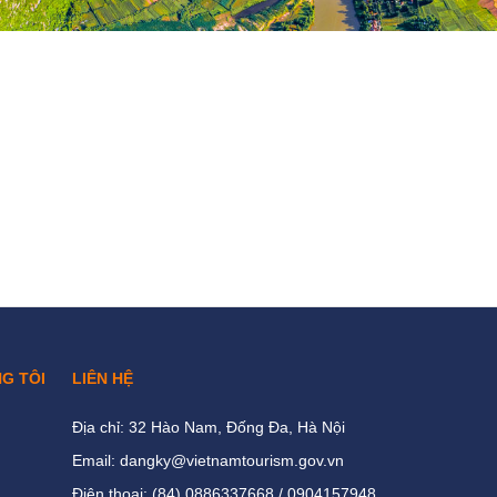
NG TÔI
LIÊN HỆ
Địa chỉ: 32 Hào Nam, Đống Đa, Hà Nội
Email: dangky@vietnamtourism.gov.vn
Điện thoại: (84) 0886337668 / 0904157948