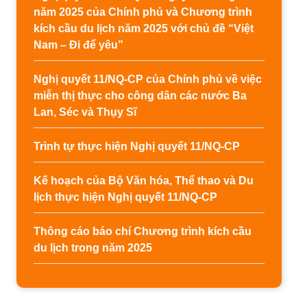
năm 2025 của Chính phủ và Chương trình
kích cầu du lịch năm 2025 với chủ đề “Việt
Nam – Đi để yêu”
Nghị quyết 11/NQ-CP của Chính phủ về việc
miễn thị thực cho công dân các nước Ba
Lan, Séc và Thụy Sĩ
Trình tự thực hiện Nghị quyết 11/NQ-CP
Kế hoạch của Bộ Văn hóa, Thể thao và Du
lịch thực hiện Nghị quyết 11/NQ-CP
Thông cáo báo chí Chương trình kích cầu
du lịch trong năm 2025