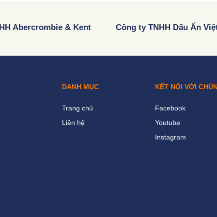
HH Abercrombie & Kent
Công ty TNHH Dấu Ấn Việ
DANH MỤC
KẾT NỐI VỚI CHÚ
Trang chủ
Facebook
Liên hệ
Youtube
Instagram