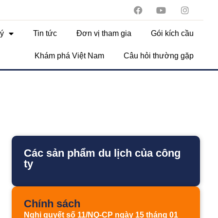
ý
Tin tức
Đơn vị tham gia
Gói kích cầu
Khám phá Việt Nam
Câu hỏi thường gặp
Các sản phẩm du lịch của công
ty
Chính sách
Nghị quyết số 11/NQ-CP ngày 15 tháng 01