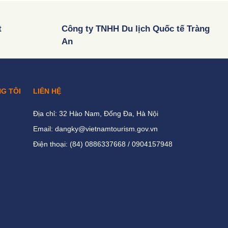
t
Công ty TNHH Du lịch Quốc tế Tràng
An
NG TÔI
LIÊN HỆ
Địa chỉ: 32 Hào Nam, Đống Đa, Hà Nội
Email: dangky@vietnamtourism.gov.vn
Điện thoại: (84) 0886337668 / 0904157948