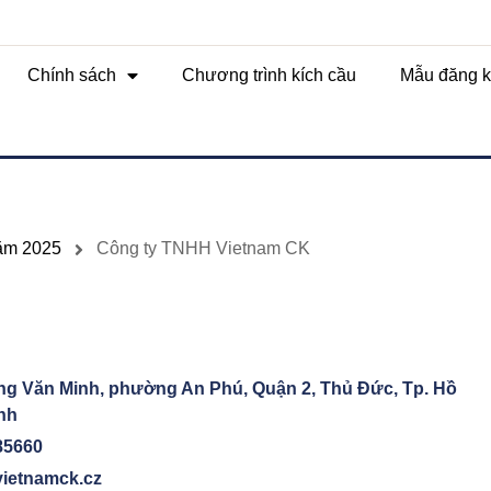
Chính sách
Chương trình kích cầu
Mẫu đăng k
năm 2025
Công ty TNHH Vietnam CK
ng Văn Minh, phường An Phú, Quận 2, Thủ Đức, Tp. Hồ
nh
85660
ietnamck.cz