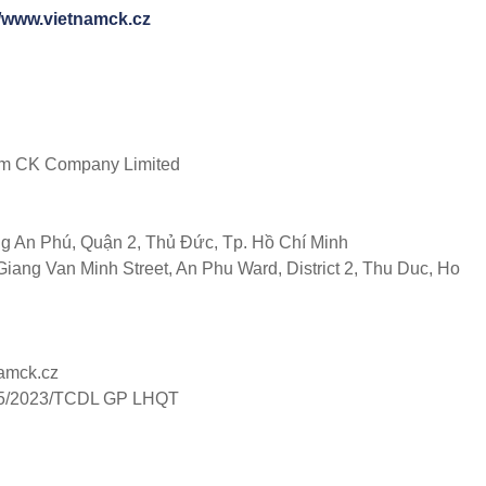
//www.vietnamck.cz
m CK Company Limited
 An Phú, Quận 2, Thủ Đức, Tp. Hồ Chí Minh
iang Van Minh Street, An Phu Ward, District 2, Thu Duc, Ho
namck.cz
5/2023/TCDL GP LHQT