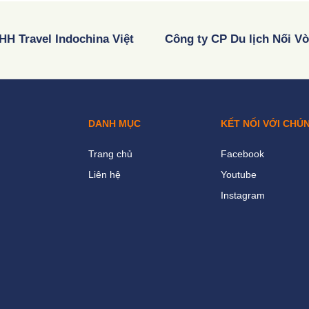
HH Travel Indochina Việt
Công ty CP Du lịch Nối V
DANH MỤC
KẾT NỐI VỚI CHÚ
Trang chủ
Facebook
Liên hệ
Youtube
Instagram