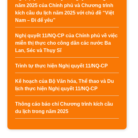
năm 2025 của Chính phủ và Chương trình
kích cầu du lịch năm 2025 với chủ đề “Việt
Nam – Đi để yêu”
Nghị quyết 11/NQ-CP của Chính phủ về việc
miễn thị thực cho công dân các nước Ba
Lan, Séc và Thụy Sĩ
Trình tự thực hiện Nghị quyết 11/NQ-CP
Kế hoạch của Bộ Văn hóa, Thể thao và Du
lịch thực hiện Nghị quyết 11/NQ-CP
Thông cáo báo chí Chương trình kích cầu
du lịch trong năm 2025