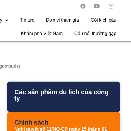
ý
Tin tức
Đơn vị tham gia
Gói kích cầu
Khám phá Việt Nam
Câu hỏi thường gặp
gontourist
Các sản phẩm du lịch của công
ty
Chính sách
Nghị quyết số 11/NQ-CP ngày 15 tháng 01