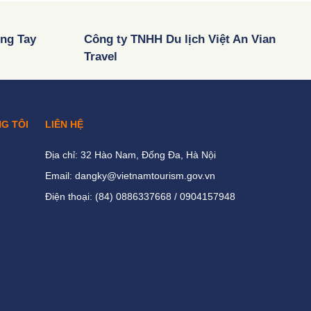
òng Tay
Công ty TNHH Du lịch Việt An Vian
Travel
NG TÔI
LIÊN HỆ
Địa chỉ: 32 Hào Nam, Đống Đa, Hà Nội
Email: dangky@vietnamtourism.gov.vn
Điện thoại: (84) 0886337668 / 0904157948