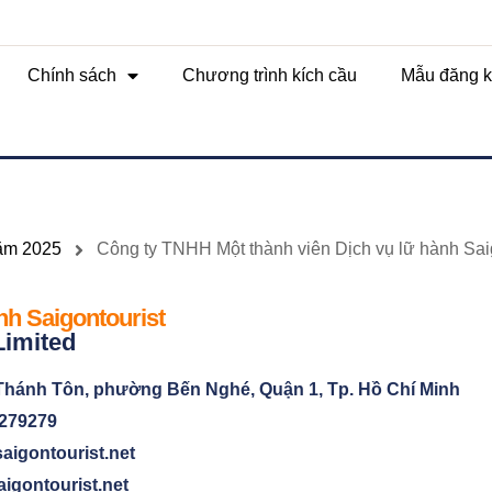
Chính sách
Chương trình kích cầu
Mẫu đăng k
năm 2025
Công ty TNHH Một thành viên Dịch vụ lữ hành Sai
nh Saigontourist
Limited
Thánh Tôn, phường Bến Nghé, Quận 1, Tp. Hồ Chí Minh
8279279
aigontourist.net
igontourist.net