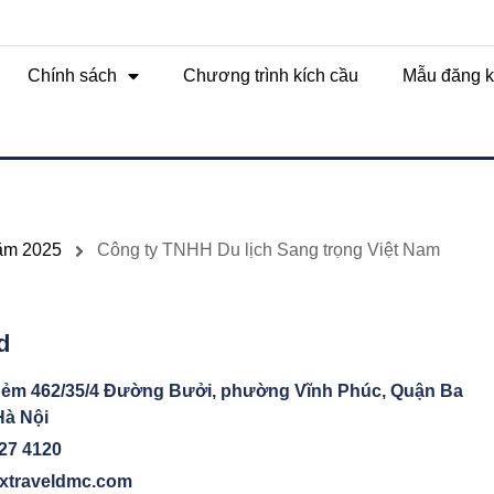
Chính sách
Chương trình kích cầu
Mẫu đăng k
năm 2025
Công ty TNHH Du lịch Sang trọng Việt Nam
d
hẻm 462/35/4 Đường Bưởi, phường Vĩnh Phúc, Quận Ba
Hà Nội
27 4120
uxtraveldmc.com