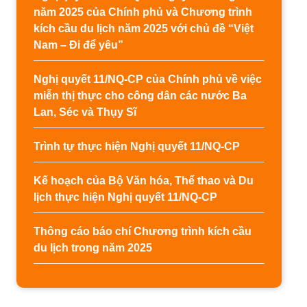
năm 2025 của Chính phủ và Chương trình
kích cầu du lịch năm 2025 với chủ đề “Việt
Nam – Đi để yêu”
Nghị quyết 11/NQ-CP của Chính phủ về việc
miễn thị thực cho công dân các nước Ba
Lan, Séc và Thụy Sĩ
Trình tự thực hiện Nghị quyết 11/NQ-CP
Kế hoạch của Bộ Văn hóa, Thể thao và Du
lịch thực hiện Nghị quyết 11/NQ-CP
Thông cáo báo chí Chương trình kích cầu
du lịch trong năm 2025