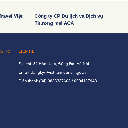
ravel Việt
Công ty CP Du lịch và Dịch vụ
Thương mại ACA
NG TÔI
LIÊN HỆ
Địa chỉ: 32 Hào Nam, Đống Đa, Hà Nội
Email: dangky@vietnamtourism.gov.vn
Điện thoại: (84) 0886337668 / 0904157948