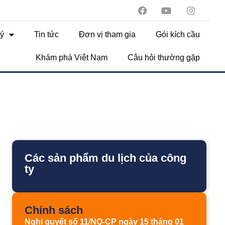
ý
Tin tức
Đơn vị tham gia
Gói kích cầu
Khám phá Việt Nam
Câu hỏi thường gặp
Các sản phẩm du lịch của công
ty
Chính sách
Nghị quyết số 11/NQ-CP ngày 15 tháng 01