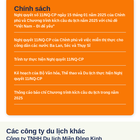
Chính sách
Nghị quyết số 11/NQ-CP ngày 15 tháng 01 năm 2025 của Chính
phủ và Chương trình kích cầu du lịch năm 2025 với chủ đề
“Việt Nam – Đi để yêu”
Nghị quyết 11/NQ-CP của Chính phủ về việc miễn thị thực cho
công dân các nước Ba Lan, Séc và Thụy Sĩ
Trình tự thực hiện Nghị quyết 11/NQ-CP
Kế hoạch của Bộ Văn hóa, Thể thao và Du lịch thực hiện Nghị
quyết 11/NQ-CP
Thông cáo báo chí Chương trình kích cầu du lịch trong năm
2025
Các công ty du lịch khác
Công ty TNHH Du lịch Miền Đông Kinh