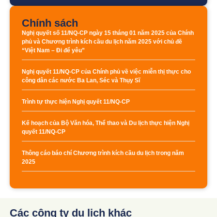
Chính sách
Nghị quyết số 11/NQ-CP ngày 15 tháng 01 năm 2025 của Chính
phủ và Chương trình kích cầu du lịch năm 2025 với chủ đề
“Việt Nam – Đi để yêu”
Nghị quyết 11/NQ-CP của Chính phủ về việc miễn thị thực cho
công dân các nước Ba Lan, Séc và Thụy Sĩ
Trình tự thực hiện Nghị quyết 11/NQ-CP
Kế hoạch của Bộ Văn hóa, Thể thao và Du lịch thực hiện Nghị
quyết 11/NQ-CP
Thông cáo báo chí Chương trình kích cầu du lịch trong năm
2025
Các công ty du lịch khác